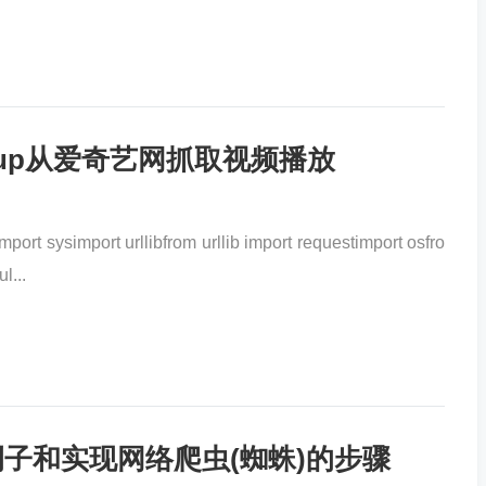
ulsoup从爱奇艺网抓取视频播放
ysimport urllibfrom urllib import requestimport osfro
l...
站例子和实现网络爬虫(蜘蛛)的步骤