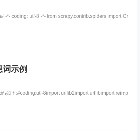
coding: utf-8 -*- from scrapy.contrib.spiders import Cr
想词示例
ng:utf-8import urllib2import urllibimport reimp