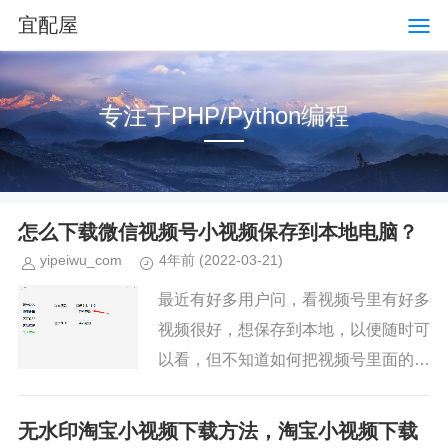
宜配屋
专注于PHP/Python编程
怎么下载微信视频号小视频保存到本地电脑？
yipeiwu_com
4年前
(2022-03-21)
最近有好多用户问，看视频号里有好多
视频很好，想保存到本地，以便随时可
以看，但不知道如何把视频号里面的小
视频下载下来？下面跟着小编来一起操
作吧，相当简单的哦！更新：视频号直
无水印淘宝小视频下载方法，淘宝小视频下载