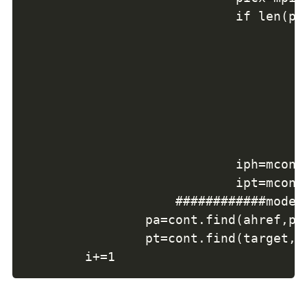
                            if len
                                  
                                    pr
                                    ##
                                   
                                    u
                                
                                    ##
                            iph=mco
                            ipt=mcont.
                    ############m
                pa=cont.find(ah
                pt=cont.find(targe
        i+=1