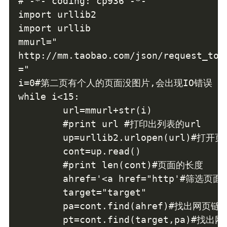
# -*- coding: cp936 -*-

import urllib2

import urllib

mmurl="

http://mm.taobao.com/json/request_top_
="

i=0#第二页有个人的页面没图片,会出现IO错误

while i<15:

        url=mmurl+str(i)

        #print url #打印出列表的url

        up=urllib2.urlopen(url)#打
        cont=up.read()

        #print len(cont)#页面的长度

        ahref='<a href="http'#筛选
        target="target"

        pa=cont.find(ahref)#找出网页
        pt=cont.find(target,pa)#