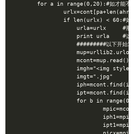
        for a in range(0,20):#
                urlx=cont[pa+len
                if len(urlx) < 
                    urla=urlx    
                    print urla    #
                    #########以下开始
                    mup=urllib2.u
                    mcont=mup.re
                    imgh="<img s
                    imgt=".jpg"

                    iph=mcont.fin
                    ipt=mcont.fin
                    for b in range(
                            mpic=
                            iph1=m
                            ipt1=mpic
                            picx=mpic[