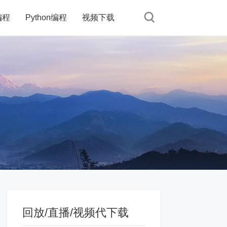
编程
Python编程
视频下载
回放/直播/视频代下载