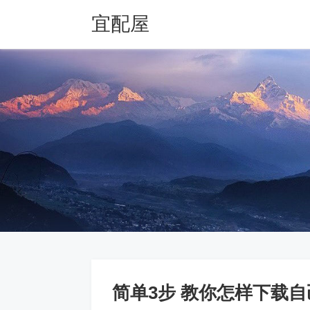
宜配屋
简单3步 教你怎样下载