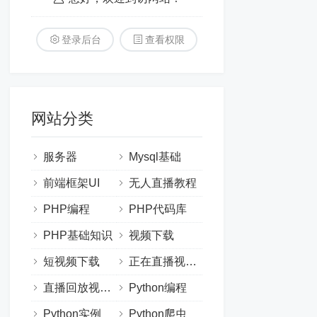
登录后台
查看权限
网站分类
服务器
Mysql基础
前端框架UI
无人直播教程
PHP编程
PHP代码库
PHP基础知识
视频下载
短视频下载
正在直播视频下载
直播回放视频下载
Python编程
Python实例
Python爬虫