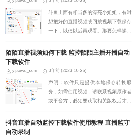
yipeiwu_com
3年前
(2023-10-25)
斗鱼上面有相当多的漂亮小姐姐，有时
想把好的直播视频或回放视频下载保存
一下，以便以后再观看。那要怎样操作
呢？下面跟小编一起来学一下吧。第一
步：下载 好接口(斗鱼)视频下载 软
陌陌直播视频如何下载 监控陌陌主播开播自动
件，&n...
下载软件
yipeiwu_com
3年前
(2023-10-25)
声明：软件只是提供本地保存转换服
务，如需使用视频，请联系视频原作者
或平台方，必须要获取相关版权后才可
使用。1. 软件下载地址：http://jiekouk
u.com/Soft/Momo.rar软件为付...
抖音直播自动监控下载软件使用教程 直播监守
自动录制