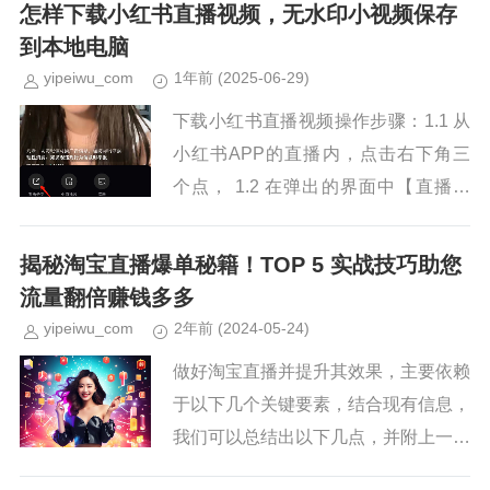
m 有问题可以及时反馈，会及时更新 !
怎样下载小红书直播视频，无水印小视频保存
[软件设...
到本地电脑
yipeiwu_com
1年前
(2025-06-29)
下载小红书直播视频操作步骤：1.1 从
小红书APP的直播内，点击右下角三
个点， 1.2 在弹出的界面中【直播分
享】->【微信好友】-> 选择【文件传输
助手】...
揭秘淘宝直播爆单秘籍！TOP 5 实战技巧助您
流量翻倍赚钱多多
yipeiwu_com
2年前
(2024-05-24)
做好淘宝直播并提升其效果，主要依赖
于以下几个关键要素，结合现有信息，
我们可以总结出以下几点，并附上一些
参考性的指导思路： 主播的质量和吸