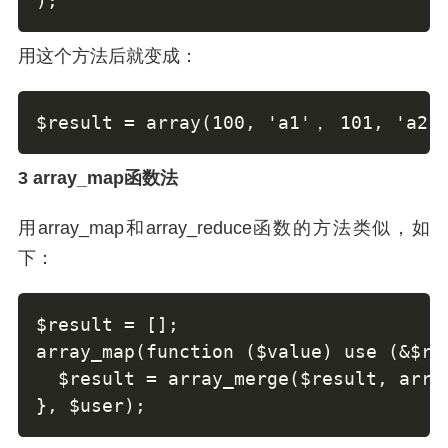
);
用这个方法后就变成：
$result = array(100, 'a1'， 101, 'a2',
3 array_map函数法
用array_map和array_reduce函数的方法类似，如
下：
$result = [];

array_map(function ($value) use (&$res
  $result = array_merge($result, array
}, $user);