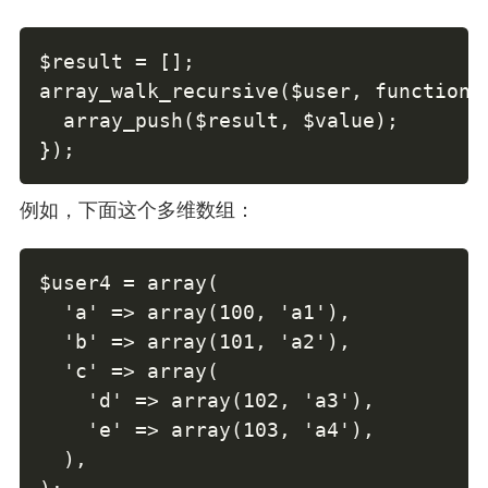
$result = [];

array_walk_recursive($user, function($
  array_push($result, $value);

});
例如，下面这个多维数组：
$user4 = array(

  'a' => array(100, 'a1'),

  'b' => array(101, 'a2'),

  'c' => array(

    'd' => array(102, 'a3'),

    'e' => array(103, 'a4'),

  ),
