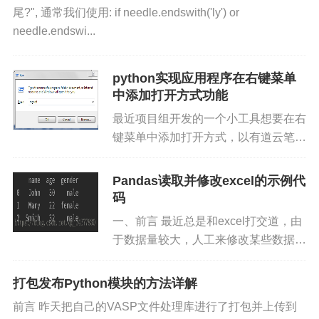
尾?", 通常我们使用: if needle.endswith('ly') or
needle.endswi...
python实现应用程序在右键菜单
中添加打开方式功能
最近项目组开发的一个小工具想要在右
键菜单中添加打开方式，以有道云笔记
为例进行了需求拆解和代码编写 1.需
求拆解： 如何实现手动添加右键菜单
Pandas读取并修改excel的示例代
的打开方式： Step1：打开注册表编辑
码
器，Wi...
一、前言 最近总是和excel打交道，由
于数据量较大，人工来修改某些数据可
能会有点浪费时间，这时候就使用到了
Python数据处理的神器—–Pandas
打包发布Python模块的方法详解
库，话不多说，直接上Pandas。...
前言 昨天把自己的VASP文件处理库进行了打包并上传到