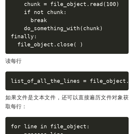
    chunk = file_object.read(100)

    if not chunk:

      break

    do_something_with(chunk)

finally:

  file_object.close( )
读每行
list_of_all_the_lines = file_object.r
如果文件是文本文件，还可以直接遍历文件对象获
取每行：
for line in file_object:
