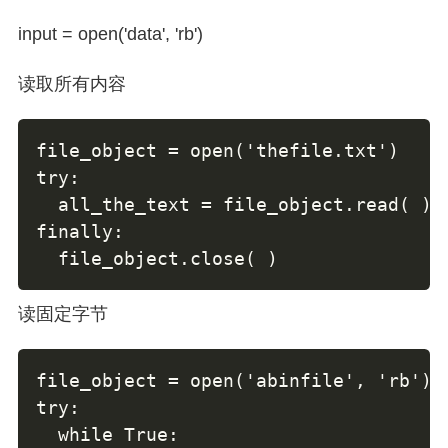
input = open('data', 'rb')
读取所有内容
file_object = open('thefile.txt')

try:

  all_the_text = file_object.read( )

finally:

  file_object.close( )
读固定字节
file_object = open('abinfile', 'rb')

try:

  while True:
