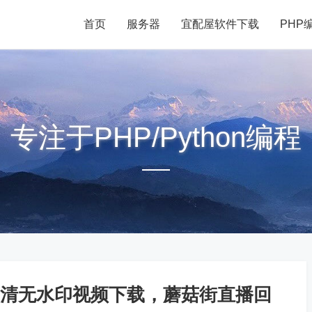
首页
服务器
宜配屋软件下载
PHP
专注于PHP/Python编程
清无水印视频下载，蘑菇街直播回