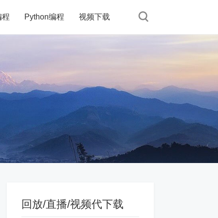
编程
Python编程
视频下载
回放/直播/视频代下载