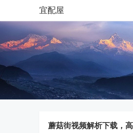
宜配屋
蘑菇街视频解析下载，高