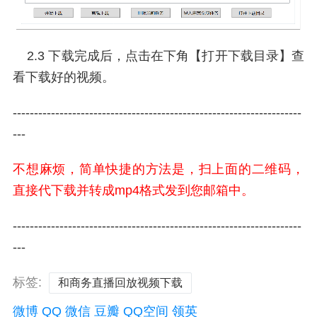
2.3 下载完成后，点击在下角【打开下载目录】查
看下载好的视频。
--------------------------------------------------------------------
---
不想麻烦，简单快捷的方法是，扫上面的二维码，
直接代下载并转成mp4格式发到您邮箱中。
--------------------------------------------------------------------
---
标签:
和商务直播回放视频下载
微博
QQ
微信
豆瓣
QQ空间
领英