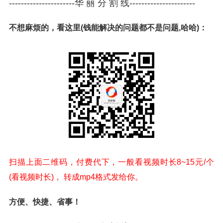
----------------------华 丽 分 割 线----------------------
不想麻烦的，看这里(钱能解决的问题都不是问题,哈哈)：
扫描上面二维码，付费代下，一般看视频时长8~15元/个
(看视频时长)， 转成mp4格式发给你。
方便、快捷、省事！