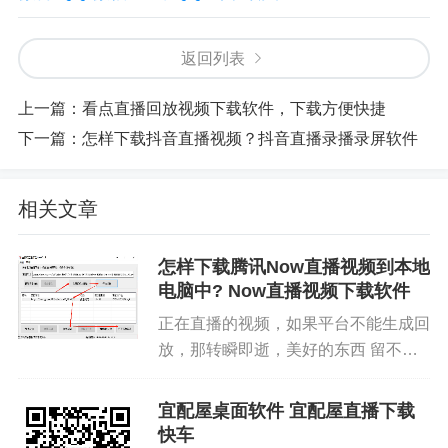
返回列表
上一篇：
看点直播回放视频下载软件，下载方便快捷
下一篇：
怎样下载抖音直播视频？抖音直播录播录屏软件
相关文章
怎样下载腾讯Now直播视频到本地
电脑中? Now直播视频下载软件
正在直播的视频，如果平台不能生成回
放，那转瞬即逝，美好的东西 留不下
来，那就太遗憾了。以下为你介绍如何
下载正在直播的Now视频到本地电脑
宜配屋桌面软件 宜配屋直播下载
第1步：获取直播网页地址 1.1 既可以
快车