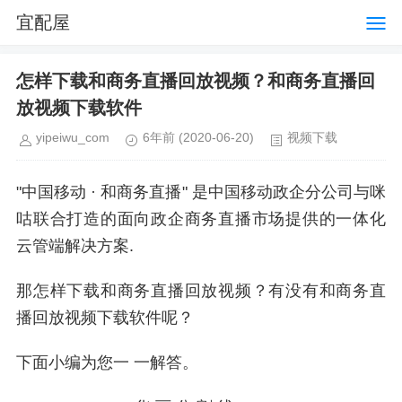
宜配屋
怎样下载和商务直播回放视频？和商务直播回
放视频下载软件
yipeiwu_com
6年前
(2020-06-20)
视频下载
"中国移动 · 和商务直播" 是中国移动政企分公司与咪
咕联合打造的面向政企商务直播市场提供的一体化
云管端解决方案.
那怎样下载和商务直播回放视频？有没有和商务直
播回放视频下载软件呢？
下面小编为您一 一解答。