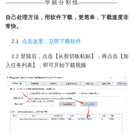
----------------------华 丽 分 割 线----------------------
自己处理方法，用软件下载，更简单，下载速度非
常快。
2.1
点击这里，立即下载软件
2.2 登陆后，点击【从剪切板粘贴】，再点击【加
入任务列表】，即可开始下载视频