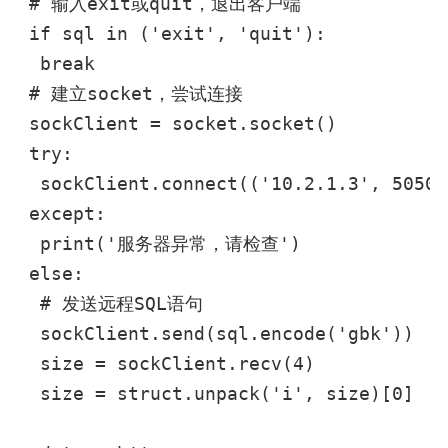
 # 输入exit或quit，退出客户端

 if sql in ('exit', 'quit'):

  break

 # 建立socket，尝试连接

 sockClient = socket.socket()

 try:

  sockClient.connect(('10.2.1.3', 5050))
 except:

  print('服务器异常，请检查')

 else:

  # 发送远程SQL语句

  sockClient.send(sql.encode('gbk'))

  size = sockClient.recv(4)

  size = struct.unpack('i', size)[0]
