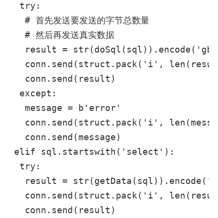
  try:

   # 首先发送要发送的字节总数量

   # 然后再发送真实数据

   result = str(doSql(sql)).encode('gbk'
   conn.send(struct.pack('i', len(result
   conn.send(result)

  except:

   message = b'error'

   conn.send(struct.pack('i', len(messa
   conn.send(message)

 elif sql.startswith('select'):

  try:

   result = str(getData(sql)).encode('gb
   conn.send(struct.pack('i', len(result
   conn.send(result)
