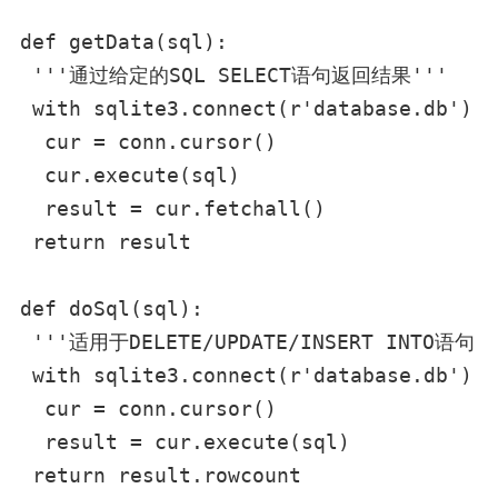
def getData(sql):

 '''通过给定的SQL SELECT语句返回结果'''

 with sqlite3.connect(r'database.db') a
  cur = conn.cursor()

  cur.execute(sql)

  result = cur.fetchall()

 return result

def doSql(sql):

 '''适用于DELETE/UPDATE/INSERT INTO语
 with sqlite3.connect(r'database.db') a
  cur = conn.cursor()

  result = cur.execute(sql)

 return result.rowcount
