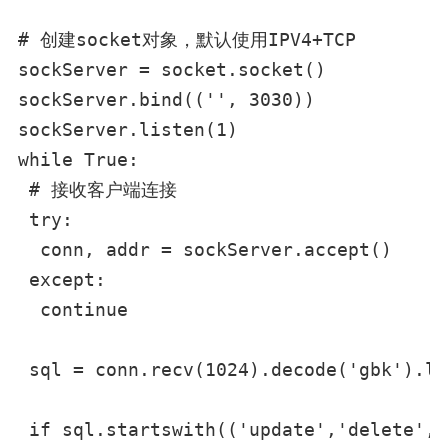
# 创建socket对象，默认使用IPV4+TCP

sockServer = socket.socket()

sockServer.bind(('', 3030))

sockServer.listen(1)

while True:

 # 接收客户端连接

 try:

  conn, addr = sockServer.accept()

 except:

  continue

 sql = conn.recv(1024).decode('gbk').lo
 if sql.startswith(('update','delete','