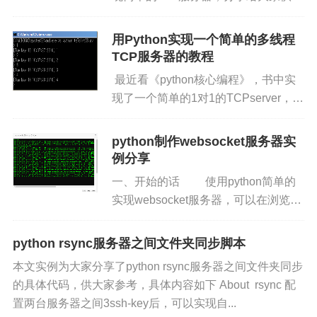
家参考。具体方法如下： 1. 新建htm文
件夹,在这个文件夹中放入显示的网页
用Python实现一个简单的多线程
文件 2. 在htm文件夹的...
TCP服务器的教程
最近看《python核心编程》，书中实
现了一个简单的1对1的TCPserver，但
是在实际使用中1对1的形势明显是不
行的，所以研究了一下如何在server端
python制作websocket服务器实
通过启动不同的线程...
例分享
一、开始的话 使用python简单的
实现websocket服务器，可以在浏览器
上实时显示远程服务器的日志信息。
之前做了一个web版的发布系统，
python rsync服务器之间文件夹同步脚本
但没实现在线看日志，每次发布版本
本文实例为大家分享了python rsync服务器之间文件夹同步
后...
的具体代码，供大家参考，具体内容如下 About rsync 配
置两台服务器之间3ssh-key后，可以实现自...