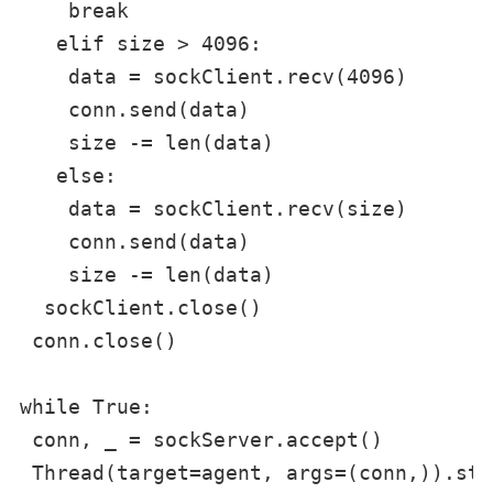
    break

   elif size > 4096:

    data = sockClient.recv(4096)

    conn.send(data)

    size -= len(data)

   else:

    data = sockClient.recv(size)

    conn.send(data)

    size -= len(data)

  sockClient.close()

 conn.close()

while True:

 conn, _ = sockServer.accept()

 Thread(target=agent, args=(conn,)).sta