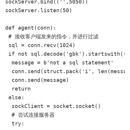
sockServer.bind(('',5050))

sockServer.listen(50)

def agent(conn):

 # 接收客户端发来的指令，并进行过滤

 sql = conn.recv(1024)

 if not sql.decode('gbk').startswith(('
  message = b'not a sql statement'

  conn.send(struct.pack('i', len(message
  conn.send(message)

  return

 else:

  sockClient = socket.socket()

  # 尝试连接服务器

  try:
