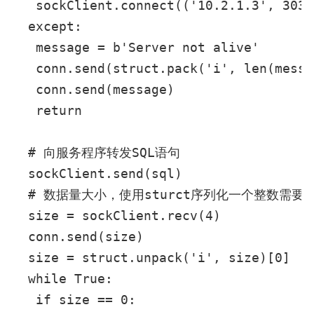
   sockClient.connect(('10.2.1.3', 3030)
  except:

   message = b'Server not alive'

   conn.send(struct.pack('i', len(messa
   conn.send(message)

   return

  # 向服务程序转发SQL语句

  sockClient.send(sql)

  # 数据量大小，使用sturct序列化一个整数需要4
  size = sockClient.recv(4)

  conn.send(size)

  size = struct.unpack('i', size)[0]

  while True:

   if size == 0:
