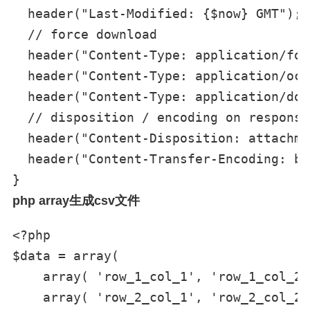
  header("Last-Modified: {$now} GMT");

  // force download 

  header("Content-Type: application/for
  header("Content-Type: application/oct
  header("Content-Type: application/dow
  // disposition / encoding on response
  header("Content-Disposition: attachme
  header("Content-Transfer-Encoding: bi
php array生成csv文件
<?php

$data = array(

    array( 'row_1_col_1', 'row_1_col_2'
    array( 'row_2_col_1', 'row_2_col_2'