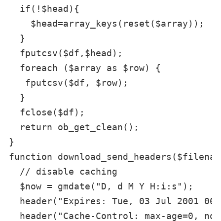
  if(!$head){

    $head=array_keys(reset($array));

  }

  fputcsv($df,$head);

  foreach ($array as $row) {

   fputcsv($df, $row);

  }

  fclose($df);

  return ob_get_clean();

}

function download_send_headers($filename
  // disable caching

  $now = gmdate("D, d M Y H:i:s");

  header("Expires: Tue, 03 Jul 2001 06:
  header("Cache-Control: max-age=0, no-