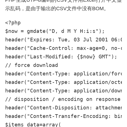
PHP生成UTF-8编码的CSV文件用Excel打开中文显
示乱码，是由于输出的CSV文件中没有BOM。
<?php

$now = gmdate("D, d M Y H:i:s");

header("Expires: Tue, 03 Jul 2001 06:00
header("Cache-Control: max-age=0, no-ca
header("Last-Modified: {$now} GMT");

// force download

header("Content-Type: application/force
header("Content-Type: application/octet
header("Content-Type: application/downl
// disposition / encoding on response bo
header("Content-Disposition: attachment
header("Content-Transfer-Encoding: bina
$items_data=array(
