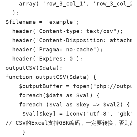
    array( 'row_3_col_1', 'row_3_col_2'
  );

$filename = "example";

  header("Content-type: text/csv");

  header("Content-Disposition: attachme
  header("Pragma: no-cache");

  header("Expires: 0");

outputCSV($data);

function outputCSV($data) {

    $outputBuffer = fopen("php://output
    foreach($data as $val) {

    foreach ($val as $key => $val2) {

     $val[$key] = iconv('utf-8', 'gbk',
// CSV的Excel支持GBK编码，一定要转换，否则乱码
     }
