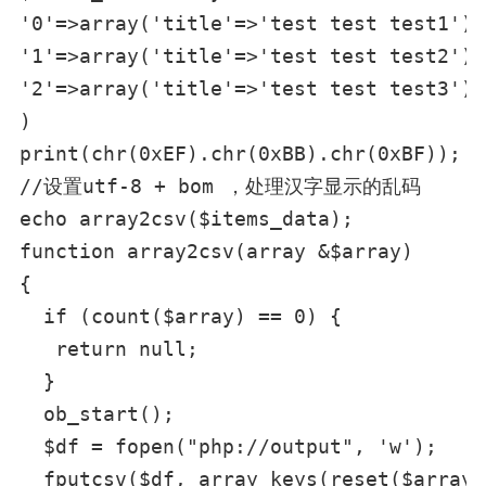
'0'=>array('title'=>'test test test1'),

'1'=>array('title'=>'test test test2'),

'2'=>array('title'=>'test test test3')

)

print(chr(0xEF).chr(0xBB).chr(0xBF));

//设置utf-8 + bom ，处理汉字显示的乱码

echo array2csv($items_data);

function array2csv(array &$array)

{

  if (count($array) == 0) {

   return null;

  }

  ob_start();

  $df = fopen("php://output", 'w');

  fputcsv($df, array_keys(reset($array))