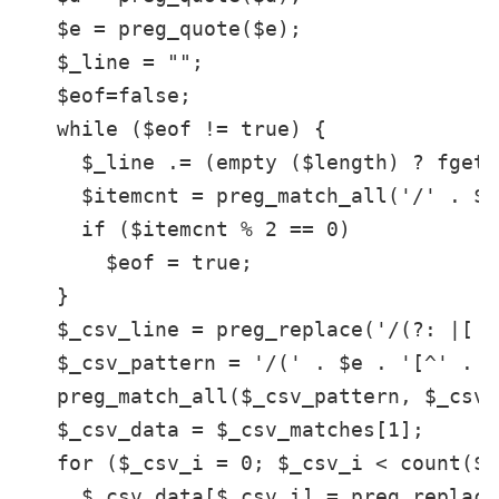
   $e = preg_quote($e);

   $_line = "";

   $eof=false;

   while ($eof != true) {

     $_line .= (empty ($length) ? fgets
     $itemcnt = preg_match_all('/' . $e
     if ($itemcnt % 2 == 0)

       $eof = true;

   }

   $_csv_line = preg_replace('/(?: |[ ]
   $_csv_pattern = '/(' . $e . '[^' . $
   preg_match_all($_csv_pattern, $_csv_
   $_csv_data = $_csv_matches[1];

   for ($_csv_i = 0; $_csv_i < count($_
     $_csv_data[$_csv_i] = preg_replace