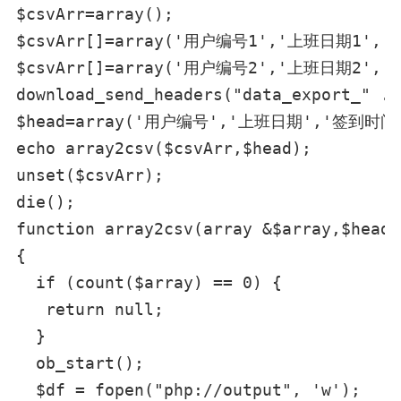
$csvArr=array();

$csvArr[]=array('用户编号1','上班日期1','
$csvArr[]=array('用户编号2','上班日期2',
download_send_headers("data_export_" . 
$head=array('用户编号','上班日期','签到时间'
echo array2csv($csvArr,$head);

unset($csvArr);

die();

function array2csv(array &$array,$head)

{

  if (count($array) == 0) {

   return null;

  }

  ob_start();

  $df = fopen("php://output", 'w');
